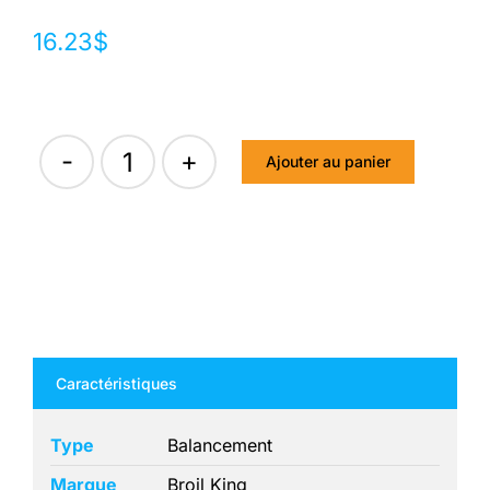
16.23
$
Ajouter au panier
quantité
de
PROTECTION
#10
Caractéristiques
Type
Balancement
Marque
Broil King