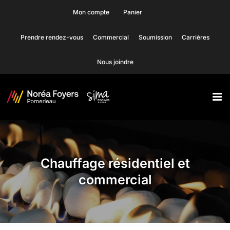
Skip
Mon compte
Panier
to
Prendre rendez-vous
Commercial
Soumission
Carrières
content
Nous joindre
Chauffage résidentiel et
commercial