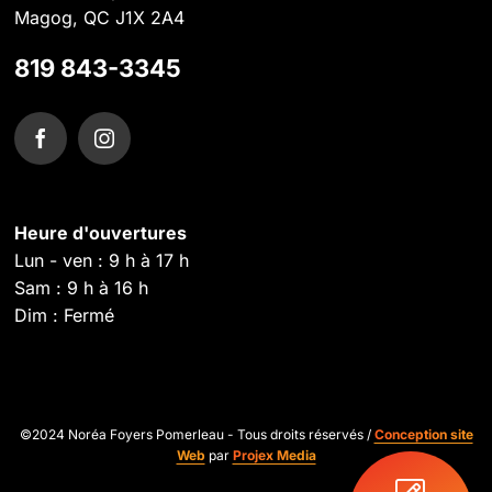
Magog, QC J1X 2A4
819 843-3345
Heure d'ouvertures
Lun - ven : 9 h à 17 h
Sam : 9 h à 16 h
Dim : Fermé
©2024 Noréa Foyers Pomerleau - Tous droits réservés /
Conception site
Web
par
Projex Media