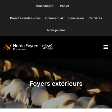
Skip
Mon compte
Panier
to
Prendre rendez-vous
Commercial
Soumission
Carrières
content
Nous joindre
Foyers extérieurs