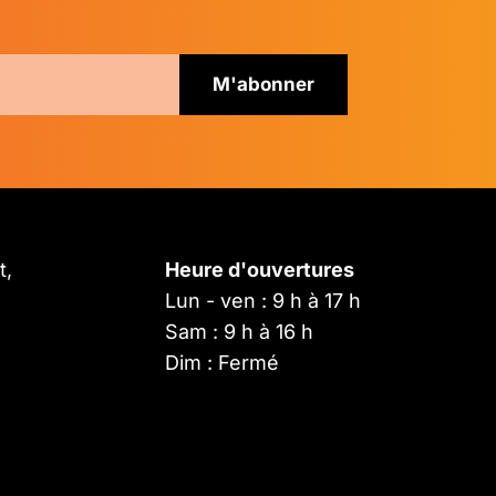
t,
Heure d'ouvertures
Lun - ven : 9 h à 17 h
Sam : 9 h à 16 h
Dim : Fermé