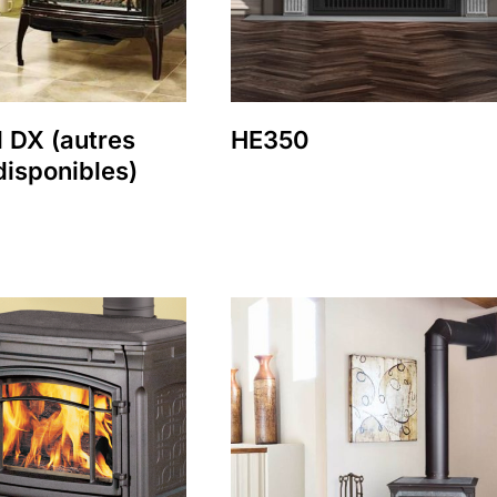
d DX (autres
HE350
disponibles)