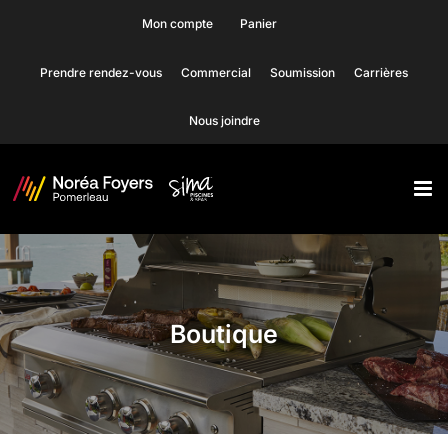
Skip
Mon compte
Panier
to
Prendre rendez-vous
Commercial
Soumission
Carrières
content
Nous joindre
Boutique