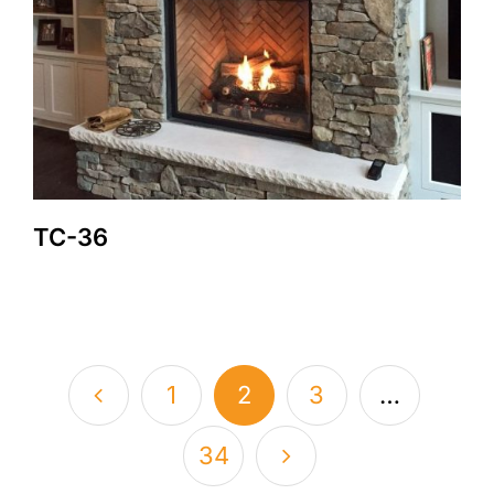
TC-36
1
2
3
…
34