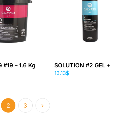
#19 – 1.6 Kg
SOLUTION #2 GEL +
13.13
$
2
3