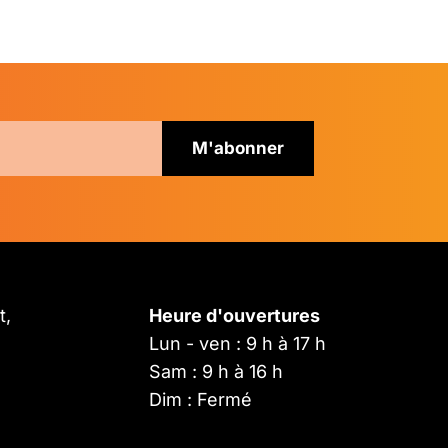
t,
Heure d'ouvertures
Lun - ven : 9 h à 17 h
Sam : 9 h à 16 h
Dim : Fermé