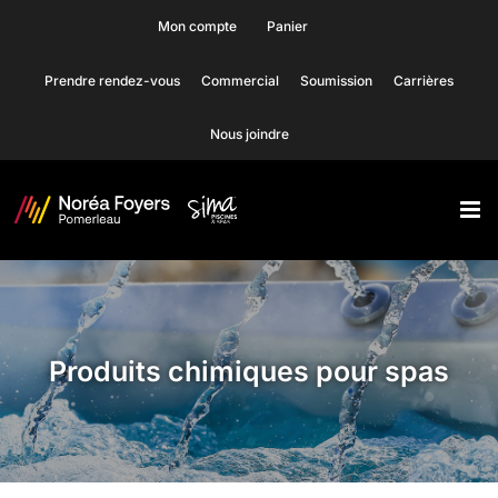
Skip
Mon compte
Panier
to
Prendre rendez-vous
Commercial
Soumission
Carrières
content
Nous joindre
Produits chimiques pour spas