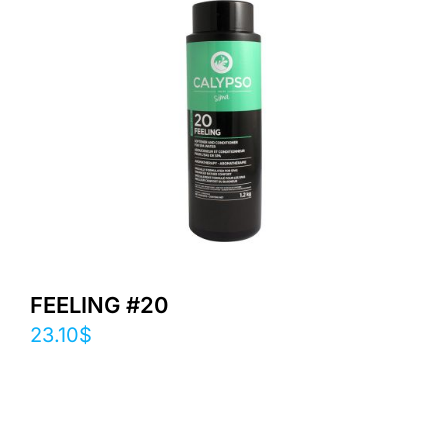
FEELING #20
23.10
$