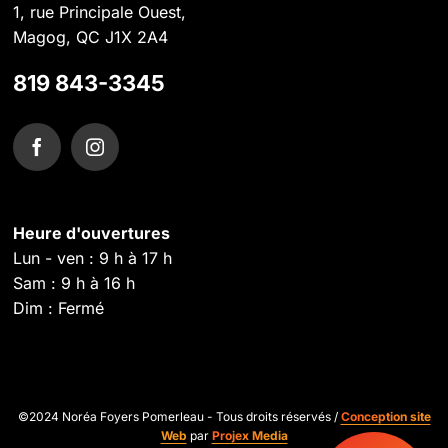
1, rue Principale Ouest,
Magog, QC J1X 2A4
819 843-3345
Heure d'ouvertures
Lun - ven : 9 h à 17 h
Sam : 9 h à 16 h
Dim : Fermé
©2024 Noréa Foyers Pomerleau - Tous droits réservés /
Conception site
Web
par
Projex Media