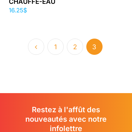
CHAUFFE-EAU
16.25
$
1
2
3
Restez à l'affût des
nouveautés avec notre
infolettre