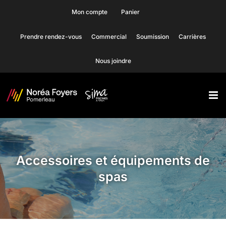
Skip
Mon compte
Panier
to
Prendre rendez-vous
Commercial
Soumission
Carrières
content
Nous joindre
Accessoires et équipements de
spas