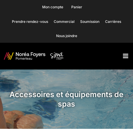
Skip
Mon compte
Panier
to
Prendre rendez-vous
Commercial
Soumission
Carrières
content
Nous joindre
Accessoires et équipements de
spas