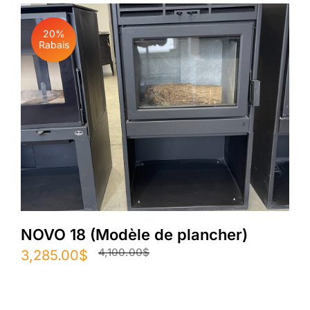
4,625.00$.
3,706.00$.
20%
Rabais
NOVO 18 (Modèle de plancher)
4,100.00
$
Le
Le
3,285.00
$
prix
prix
initial
actuel