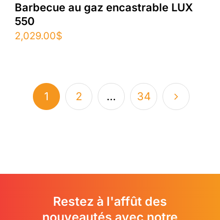
Barbecue au gaz encastrable LUX
550
2,029.00
$
1
2
…
34
Restez à l'affût des
nouveautés avec notre