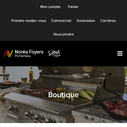
Skip
Mon compte
Panier
to
Prendre rendez-vous
Commercial
Soumission
Carrières
content
Nous joindre
Boutique