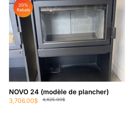
20%
Rabais
NOVO 24 (modèle de plancher)
4,625.00
$
Le
Le
3,706.00
$
prix
prix
initial
actuel
était :
est :