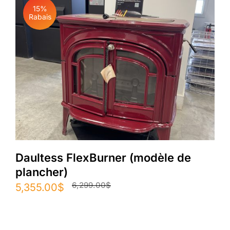
15%
Rabais
Daultess FlexBurner (modèle de
plancher)
6,299.00
$
Le
Le
5,355.00
$
prix
prix
initial
actuel