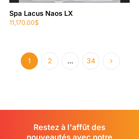
Spa Lacus Naos LX
11,170.00
$
1
2
…
34
Restez à l'affût des
nouveautés avec notre