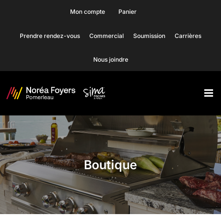
Skip
Mon compte
Panier
to
Prendre rendez-vous
Commercial
Soumission
Carrières
content
Nous joindre
Boutique