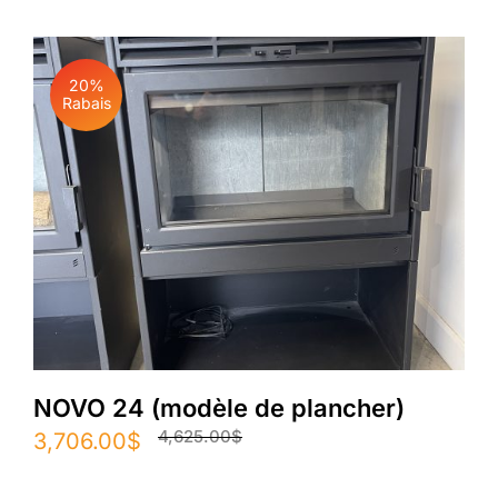
était :
est :
6,299.00$.
5,355.00$.
20%
Rabais
NOVO 24 (modèle de plancher)
4,625.00
$
Le
Le
3,706.00
$
prix
prix