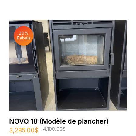
initial
actuel
était :
est :
4,625.00$.
3,706.00$.
20%
Rabais
NOVO 18 (Modèle de plancher)
4,100.00
$
Le
Le
3,285.00
$