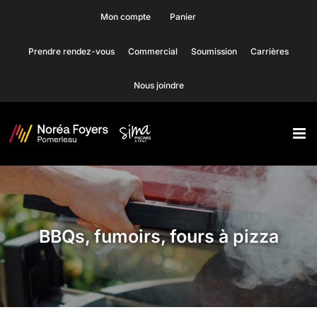
Skip
Mon compte
Panier
to
Prendre rendez-vous
Commercial
Soumission
Carrières
content
Nous joindre
BBQs, fumoirs, fours à pizza