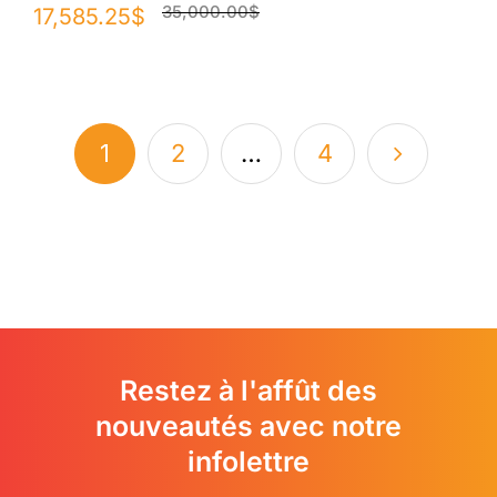
35,000.00
$
Le
Le
17,585.25
$
prix
prix
initial
actuel
était :
est :
1
2
…
4
35,000.00$.
17,585.25$.
Restez à l'affût des
nouveautés avec notre
infolettre