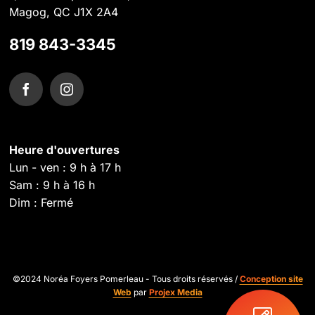
Magog, QC J1X 2A4
819 843-3345
Heure d'ouvertures
Lun - ven : 9 h à 17 h
Sam : 9 h à 16 h
Dim : Fermé
©2024 Noréa Foyers Pomerleau - Tous droits réservés /
Conception site
Web
par
Projex Media