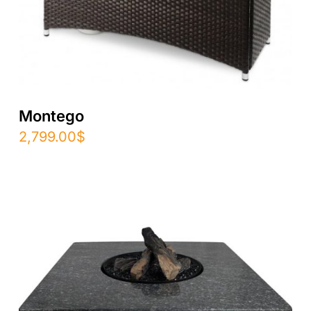
Montego
2,799.00
$