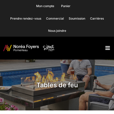
Skip
Mon compte
Panier
to
Prendre rendez-vous
Commercial
Soumission
Carrières
content
Nous joindre
Tables de feu