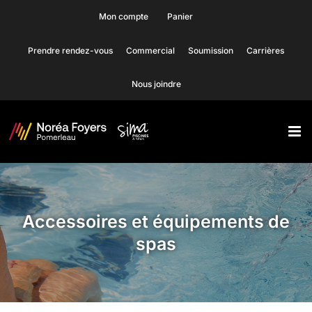
Skip
Mon compte
Panier
to
Prendre rendez-vous
Commercial
Soumission
Carrières
content
Nous joindre
Accessoires et équipements de
spas