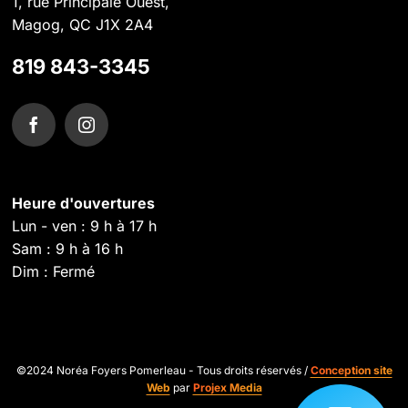
1, rue Principale Ouest,
Magog, QC J1X 2A4
819 843-3345
Heure d'ouvertures
Lun - ven : 9 h à 17 h
Sam : 9 h à 16 h
Dim : Fermé
©2024 Noréa Foyers Pomerleau - Tous droits réservés /
Conception site
Web
par
Projex Media