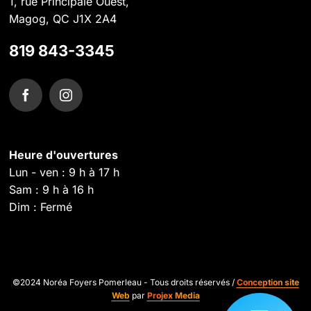
1, rue Principale Ouest,
Magog, QC J1X 2A4
819 843-3345
Heure d'ouvertures
Lun - ven : 9 h à 17 h
Sam : 9 h à 16 h
Dim : Fermé
©2024 Noréa Foyers Pomerleau - Tous droits réservés /
Conception site
Web
par
Projex Media