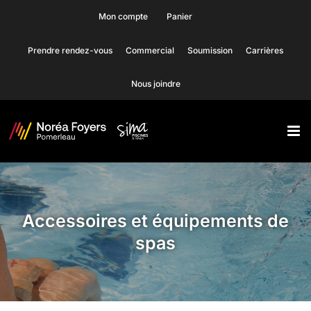
Skip
Mon compte
Panier
to
Prendre rendez-vous
Commercial
Soumission
Carrières
content
Nous joindre
Accessoires et équipements de
spas