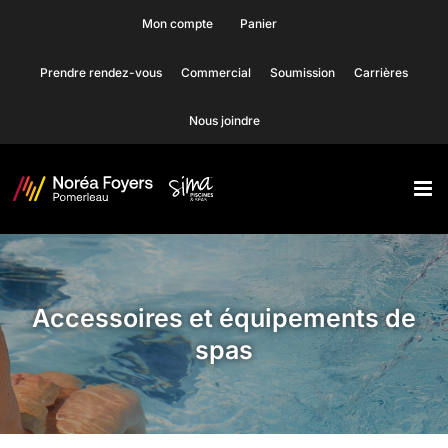
Skip
Mon compte
Panier
to
Prendre rendez-vous
Commercial
Soumission
Carrières
content
Nous joindre
Accessoires et équipements de
spas