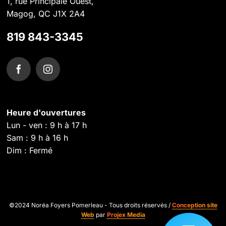
1, rue Principale Ouest,
Magog, QC J1X 2A4
819 843-3345
Heure d'ouvertures
Lun - ven : 9 h à 17 h
Sam : 9 h à 16 h
Dim : Fermé
©2024 Noréa Foyers Pomerleau - Tous droits réservés /
Conception site
Web
par
Projex Media