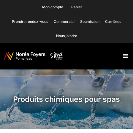
Skip
Mon compte
Panier
to
Prendre rendez-vous
Commercial
Soumission
Carrières
content
Nous joindre
Produits chimiques pour spas